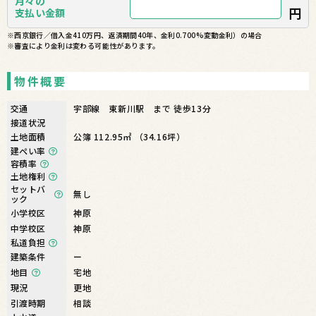
月々の
円
支払い金額
※西京銀行／借入金410万円、返済期間40年、金利0.700%変動金利）の場合
※審査により金利は変わる可能性があります。
物件概要
交通
宇部線 東新川駅 まで 徒歩13分
接道状況
土地面積
公簿 112.95㎡ （34.16坪）
建ぺい率
容積率
土地権利
セットバ
無し
ック
小学校区
神原
中学校区
神原
私道負担
建築条件
ー
地目
宅地
現況
更地
引渡時期
相談