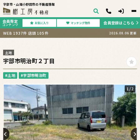
宇部市・山陽小野田市の不動産情報
会員限定
会員登録はこちら
お気に入り
マッチング物件
コンテンツ
WEB
1937
件
店頭
105
件
2026.08.06
更新
土地
宇部市明治町２丁目
#土地
#宇部市明治町
1
/2