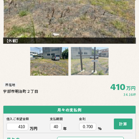
【外観】
410
所在地
万円
宇部市明治町２丁目
34.16坪
月々の
支払例
借入ご希望金額
支払期間
金利
計算
万円
年
%