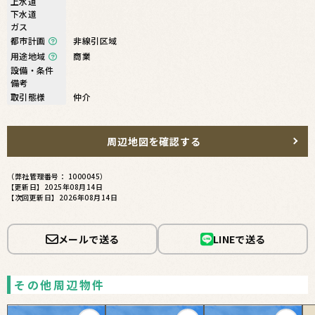
上水道
下水道
ガス
都市計画
非線引区域
用途地域
商業
設備・条件
備考
取引態様
仲介
周辺地図を確認する
（弊社管理番号： 1000045）
【更新日】2025年08月14日
【次回更新日】2026年08月14日
メールで送る
LINEで送る
その他周辺物件