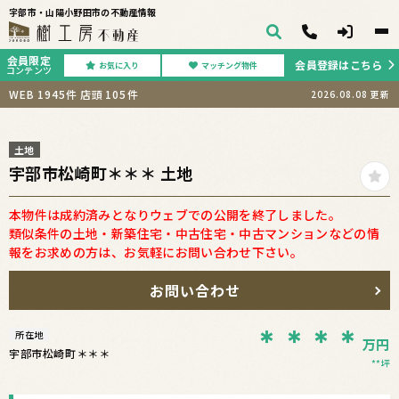
宇部市・山陽小野田市の不動産情報
会員限定
会員登録はこちら
お気に入り
マッチング物件
コンテンツ
WEB
1945
件
店頭
105
件
2026.08.08
更新
土地
宇部市松崎町＊＊＊ 土地
本物件は成約済みとなりウェブでの公開を終了しました。
類似条件の土地・新築住宅・中古住宅・中古マンションなどの情
報をお求めの方は、お気軽にお問い合わせ下さい。
お問い合わせ
＊＊＊＊
所在地
万円
宇部市松崎町＊＊＊
**坪