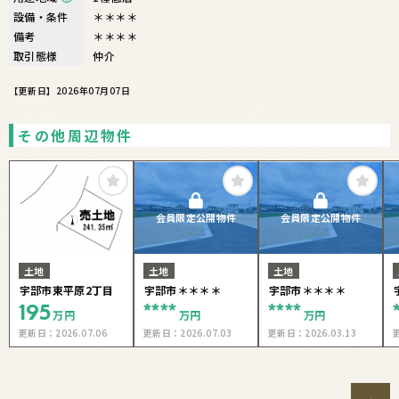
設備・条件
＊＊＊＊
備考
＊＊＊＊
取引態様
仲介
【更新日】2026年07月07日
その他周辺物件
会員限定公開物件
会員限定公開物件
土地
土地
土地
宇部市東平原2丁目
宇部市＊＊＊＊
宇部市＊＊＊＊
195
****
****
万円
万円
万円
更新日：
2026.07.06
更新日：
2026.07.03
更新日：
2026.03.13