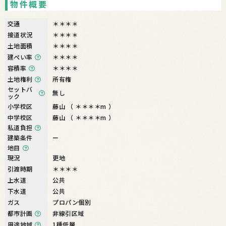
物件概要
交通
＊＊＊＊
接道状況
＊＊＊＊
土地面積
＊＊＊＊
建ぺい率
＊＊＊＊
容積率
＊＊＊＊
土地権利
所有権
セットバ
無し
ック
小学校区
藤山 （ ＊＊＊＊m ）
中学校区
藤山 （ ＊＊＊＊m ）
私道負担
建築条件
ー
地目
現況
更地
引渡時期
＊＊＊＊
上水道
公共
下水道
公共
ガス
プロパン個別
都市計画
非線引区域
用途地域
1種低層