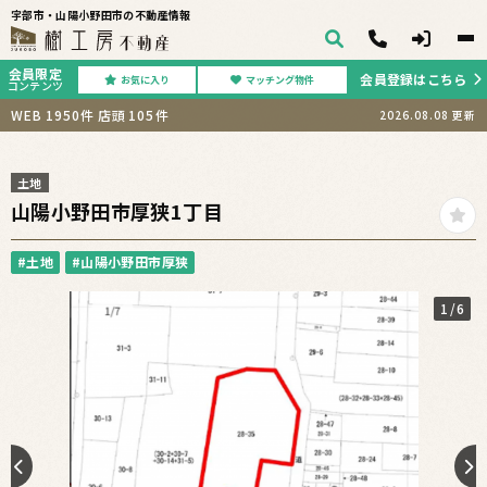
宇部市・山陽小野田市の不動産情報
会員限定
会員登録はこちら
お気に入り
マッチング物件
コンテンツ
WEB
1950
件
店頭
105
件
2026.08.08
更新
土地
山陽小野田市厚狭1丁目
#土地
#山陽小野田市厚狭
1
/6