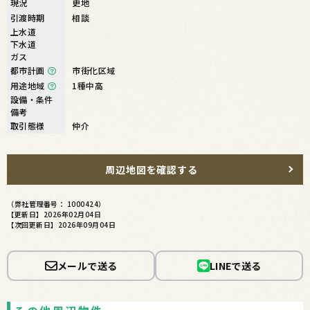
現況
更地
引渡時期
相談
上水道
下水道
ガス
都市計画
市街化区域
用途地域
1種中高
設備・条件
備考
取引態様
仲介
周辺地図を確認する
（弊社管理番号： 1000424）
【更新日】2026年02月04日
【次回更新日】2026年09月04日
メールで送る
LINEで送る