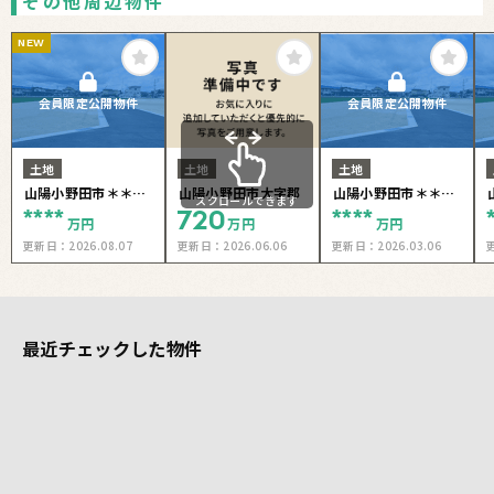
その他周辺物件
NEW
会員限定公開物件
会員限定公開物件
土地
土地
土地
山陽小野田市＊＊＊
山陽小野田市大字郡
山陽小野田市＊＊＊
スクロールできます
****
720
****
＊
＊
万円
万円
万円
更新日：
2026.08.07
更新日：
2026.06.06
更新日：
2026.03.06
最近チェックした物件