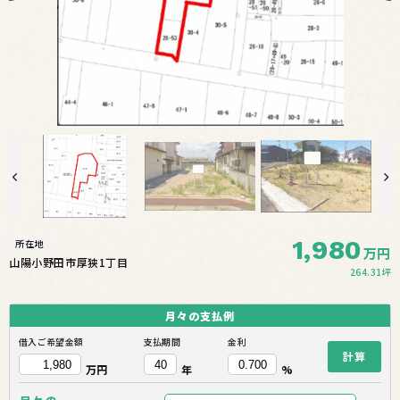
1,980
所在地
万円
山陽小野田市厚狭1丁目
264.31坪
月々の
支払例
借入ご希望金額
支払期間
金利
計算
万円
年
%