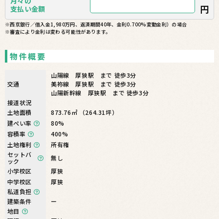
月々の
円
支払い金額
※西京銀行／借入金1,980万円、返済期間40年、金利0.700%変動金利）の場合
※審査により金利は変わる可能性があります。
物件概要
山陽線 厚狭駅 まで 徒歩3分
交通
美祢線 厚狭駅 まで 徒歩3分
山陽新幹線 厚狭駅 まで 徒歩3分
接道状況
土地面積
873.76㎡ （264.31坪）
建ぺい率
80%
容積率
400%
土地権利
所有権
セットバ
無し
ック
小学校区
厚狭
中学校区
厚狭
私道負担
建築条件
ー
地目