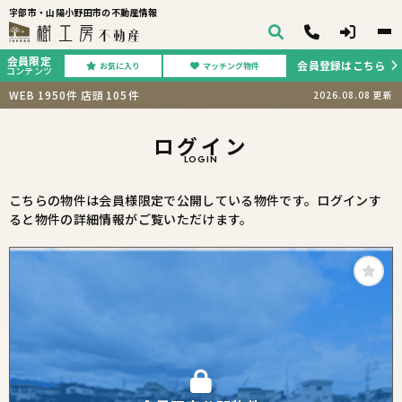
宇部市・山陽小野田市の不動産情報
会員限定
会員登録はこちら
お気に入り
マッチング物件
コンテンツ
WEB
1950
件
店頭
105
件
2026.08.08
更新
ログイン
LOGIN
こちらの物件は会員様限定で公開している物件です。ログインす
ると物件の詳細情報がご覧いただけます。