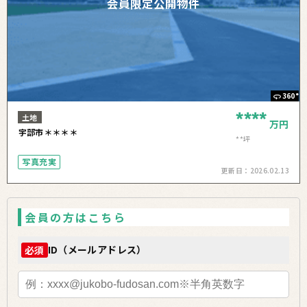
会員限定公開物件
360°
****
土地
万円
宇部市＊＊＊＊
**坪
写真充実
更新日：
2026.02.13
会員の方はこちら
ID（メールアドレス）
必須