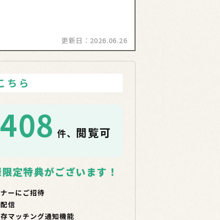
更新日：
2026.06.26
こちら
1408
閲覧可
件、
！
様限定特典がございます！
ミナーにご招待
で配信
保存マッチング通知機能