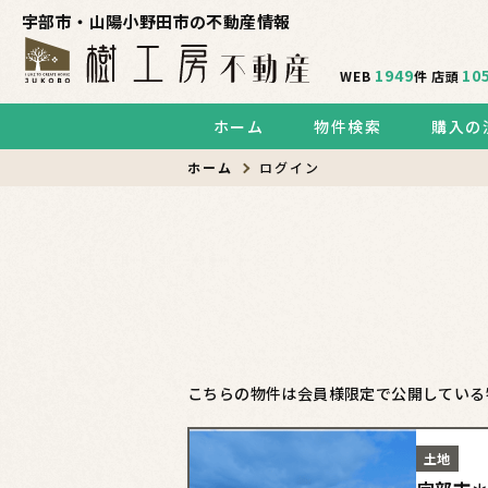
宇部市・山陽小野田市の不動産情報
1949
10
WEB
件
店頭
ホーム
物件検索
購入の
ホーム
ログイン
こちらの物件は会員様限定で公開している
土地