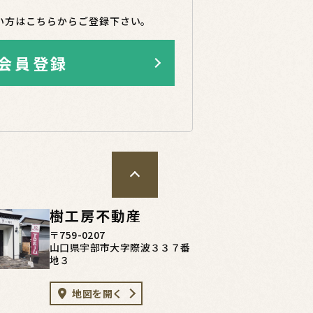
い方はこちらからご登録下さい。
会員登録
樹工房不動産
〒759-0207
山口県宇部市大字際波３３７番
地３
地図を開く