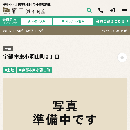
宇部市・山陽小野田市の不動産情報
会員限定
会員登録はこちら
お気に入り
マッチング物件
コンテンツ
WEB
1950
件
店頭
105
件
2026.08.08
更新
土地
宇部市東小羽山町2丁目
#土地
#宇部市東小羽山町