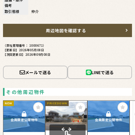
備考
取引態様
仲介
周辺地図を確認する
（弊社管理番号： 1000671）
【更新日】2026年05月08日
【次回更新日】2026年09月08日
メールで送る
LINEで送る
その他周辺物件
NEW
PRICEDOWN
会員限定公開物件
会員限定公開物件