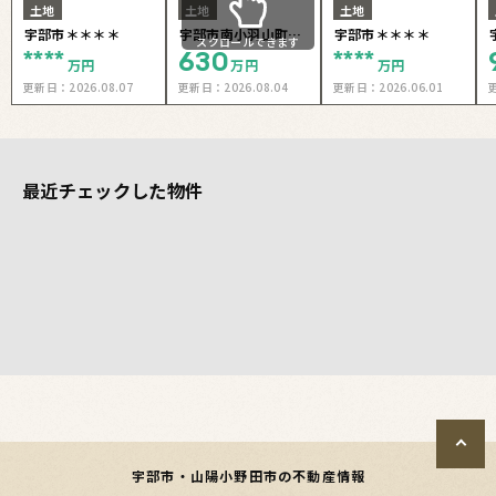
土地
土地
土地
宇部市＊＊＊＊
宇部市南小羽山町二
宇部市＊＊＊＊
スクロールできます
****
630
****
丁目
万円
万円
万円
更新日：
2026.08.07
更新日：
2026.08.04
更新日：
2026.06.01
最近チェックした物件
宇部市・山陽小野田市の不動産情報