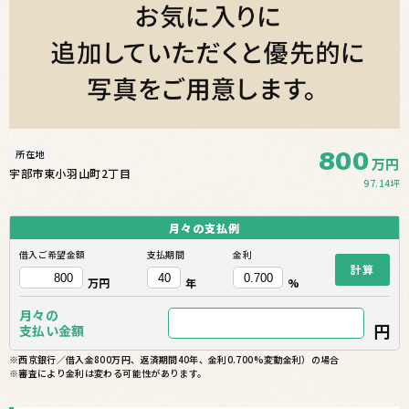
800
所在地
万円
宇部市東小羽山町2丁目
97.14坪
月々の
支払例
借入ご希望金額
支払期間
金利
計算
万円
年
%
月々の
円
支払い金額
※西京銀行／借入金800万円、返済期間40年、金利0.700%変動金利）の場合
※審査により金利は変わる可能性があります。