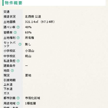
物件概要
交通
接道状況
北西側 公道
土地面積
321.14㎡ （97.14坪）
建ぺい率
40%
容積率
60%
土地権利
所有権
セットバ
無し
ック
小学校区
小羽山
中学校区
桃山
私道負担
建築条件
ー
地目
現況
更地
引渡時期
上水道
下水道
ガス
都市計画
市街化区域
用途地域
1種低層
設備・条件