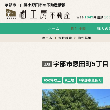
宇部市・山陽小野田市の不動産情報
1949
10
WEB
件
店頭
ホーム
物件検索
購入の
ホーム
物件検索
物件詳細
宇部市恩田町5丁目
土地
#50坪以上
#土地
#宇部市恩田町