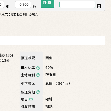
計算
円
年
%
0.700%変動金利）の場合
徒歩13分
西側
接道状況
歩13分
60%
建ぺい率
所有権
土地権利
恩田 （ 564m ）
小学校区
私道負担
宅地
地目
相談
引渡時期