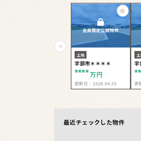
会員限定公開物件
土地
土
宇部市＊＊＊＊
宇
****
*
万円
更新日：
2026.04.20
更
最近チェックした物件