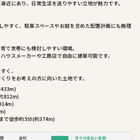
が身近にあり、日常生活を送りやすい立地が魅力です。
しやすく、駐車スペースやお庭を含めた配置計画にも無理
子育て世帯にも検討しやすい環境。
なハウスメーカーや工務店で自由に建築可能です。
やすく、
づくりをお考えの方に向いた土地です。
33m)
812m)
14m)
m)
で徒歩約5分(約374m)
間
金利
月々の
支払い金額