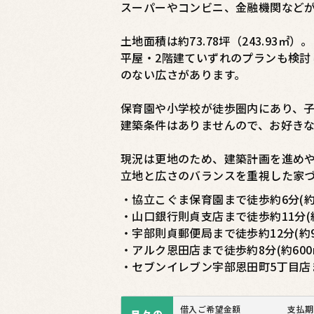
スーパーやコンビニ、金融機関など
土地面積は約73.78坪（243.93㎡）。
平屋・2階建ていずれのプランも検討
のない広さがあります。
保育園や小学校が徒歩圏内にあり、
建築条件はありませんので、お好き
現況は更地のため、建築計画を進め
立地と広さのバランスを重視した家
・協立こぐま保育園まで徒歩約6分(約4
・山口銀行則貞支店まで徒歩約11分(約
・宇部則貞郵便局まで徒歩約12分(約9
・アルク恩田店まで徒歩約8分(約600
・セブンイレブン宇部恩田町5丁目店ま
借入ご希望金額
支払期