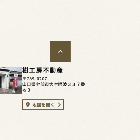
樹工房不動産
〒759-0207
山口県宇部市大字際波３３７番
地３
地図を開く