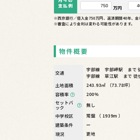
月々の
支払例
万円
※西京銀行／借入金750万円、返済期間40年、金利
※審査により金利は変わる可能性があります。
物件概要
宇部線 宇部岬駅 まで 
交通
宇部線 草江駅 まで 徒
243.93㎡ （73.78坪）
土地面積
200%
容積率
セットバ
無し
ック
常盤 （ 1939m ）
中学校区
ー
建築条件
更地
現況