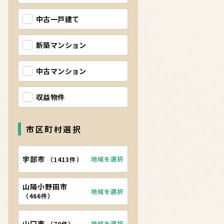
中古一戸建て
新築マンション
中古マンション
収益物件
市区町村選択
宇部市
地域を選択
（
1413件
）
山陽小野田市
地域を選択
（
466件
）
山口市
地域を選択
（
70件
）