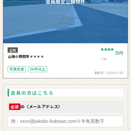
会員限定公開物件
****
土地
万円
山陽小野田市＊＊＊＊
**坪
写真充実
50坪以上
更新日：
2026.01.05
会員の方はこちら
ID（メールアドレス）
必須