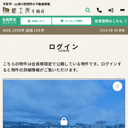
宇部市・山陽小野田市の不動産情報
会員限定
会員登録はこちら
お気に入り
マッチング物件
コンテンツ
WEB
1950
件
店頭
105
件
2026.08.08
更新
ログイン
LOGIN
こちらの物件は会員様限定で公開している物件です。ログインす
ると物件の詳細情報がご覧いただけます。