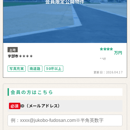
会員限定公開物件
****
土地
万円
宇部市＊＊＊＊
**坪
写真充実
南道路
50坪以上
更新日：
2026.04.17
会員の方はこちら
ID（メールアドレス）
必須