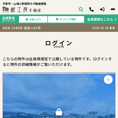
宇部市・山陽小野田市の不動産情報
会員限定
会員登録はこちら
お気に入り
マッチング物件
コンテンツ
WEB
1945
件
店頭
105
件
2026.08.08
更新
ログイン
LOGIN
こちらの物件は会員様限定で公開している物件です。ログインす
ると物件の詳細情報がご覧いただけます。