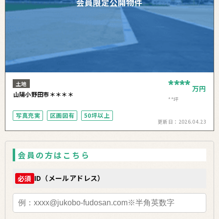
会員限定公開物件
****
土地
万円
山陽小野田市＊＊＊＊
**坪
写真充実
区画図有
50坪以上
更新日：
2026.04.23
会員の方はこちら
ID（メールアドレス）
必須