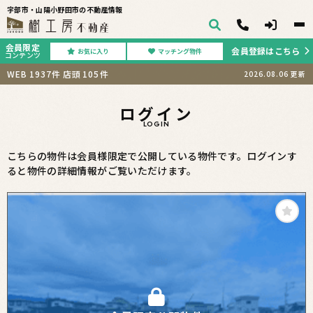
宇部市・山陽小野田市の不動産情報
会員限定
会員登録はこちら
お気に入り
マッチング物件
コンテンツ
WEB
1937
件
店頭
105
件
2026.08.06
更新
ログイン
LOGIN
こちらの物件は会員様限定で公開している物件です。ログインす
ると物件の詳細情報がご覧いただけます。