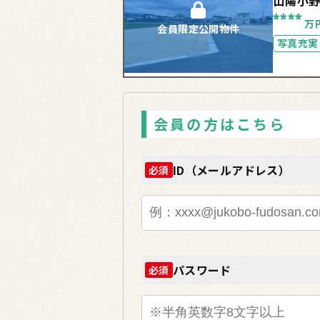
山陽小
****
万
会員限定公開物件
写真充実
会員の方はこちら
ID（メールアドレス）
必須
パスワード
必須