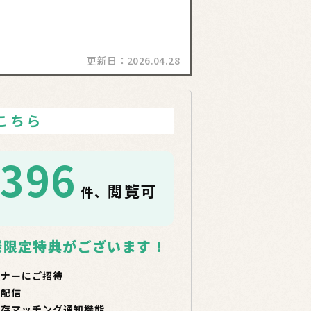
更新日：
2026.04.28
こちら
1396
閲覧可
件、
！
様限定特典がございます！
ミナーにご招待
で配信
保存マッチング通知機能