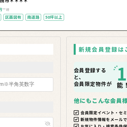
野田市＊＊＊＊
円
**坪
区画図有
南道路
50坪以上
新規会員登録は
会員登録する
と、
会員限定物件が
能
他にもこんな会員
会員限定イベント・セ
新規物件情報をメール
お気に入り・検索条件