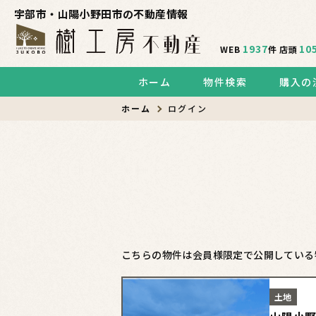
宇部市・山陽小野田市の不動産情報
1937
10
WEB
件
店頭
ホーム
物件検索
購入の
ホーム
ログイン
こちらの物件は会員様限定で公開している
土地