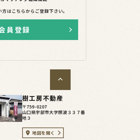
い方はこちらからご登録下さい。
会員登録
樹工房不動産
〒759-0207
山口県宇部市大字際波３３７番
地３
地図を開く