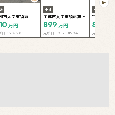
地
土地
土地
部市大字東須恵
宇部市大字東須恵旭が
宇部市大字
丘③号地
丘②号地
10
899
856
万円
万円
万
新日：
2026.06.03
更新日：
2026.05.24
更新日：
2026