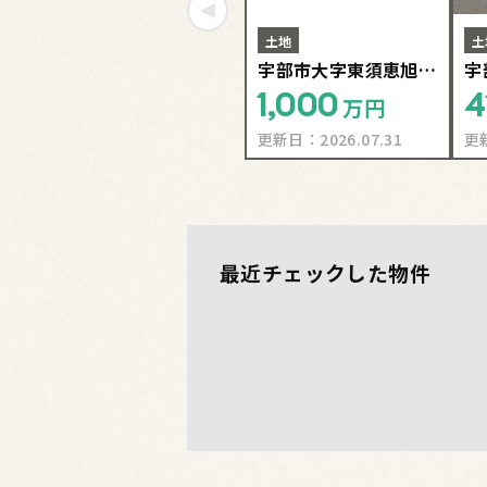
土地
土
宇部市大字東須恵旭が
宇
丘⑥号地
1,000
4
万円
更新日：
2026.07.31
更
最近チェックした物件