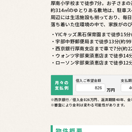
厚南小学校まで徒歩7分。お子さまの
約314㎡のゆとりある敷地は、駐車
周辺には生活施設も揃っており、毎
落ち着いた住環境の中で、家族がの
・YICキッズ黒石保育園まで徒歩15分(約
・宇部中野郵便局まで徒歩13分(約99
・西京銀行厚南支店まで車で7分(約22
・ウォンツ宇部東須恵店まで徒歩14分(
・ローソン宇部東須恵店まで徒歩12分(
借入ご希望金額
支払期
月々の
支払例
万円
※西京銀行／借入金826万円、返済期間40年、金利
※審査により金利は変わる可能性があります。
物件概要