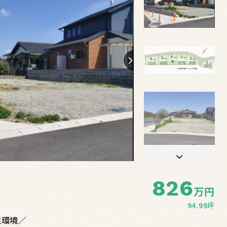
【間取り】
826
万円
94.99坪
住環境／