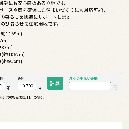
通学にも安心感のある立地です。
スペースや庭を確保した住まいづくりにも対応可能。
日の暮らしを快適にサポートします。
びのび暮らせる住宅用地です。
1159m)
7m)
87m)
約1062m)
約915m)
間
金利
月々の
支払い金額
計算
円
年
%
0.700%変動金利）の場合