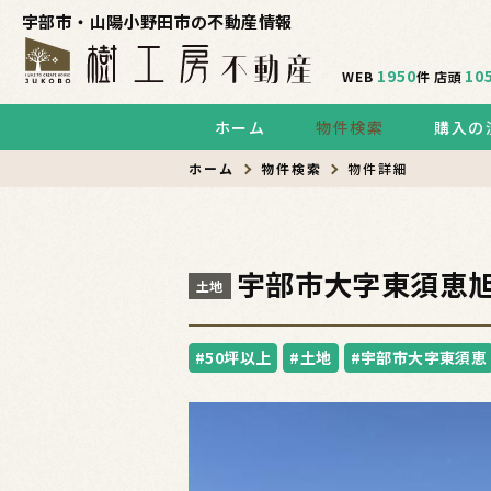
宇部市・山陽小野田市の不動産情報
1950
10
WEB
件
店頭
ホーム
物件検索
購入の
ホーム
物件検索
物件詳細
宇部市大字東須恵
土地
#50坪以上
#土地
#宇部市大字東須恵