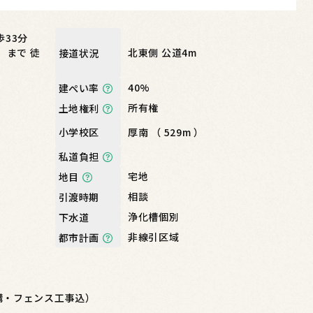
歩33分
 まで 徒
北東側 公道4m
接道状況
40%
建ぺい率
所有権
土地権利
厚南 （ 529m ）
小学校区
私道負担
宅地
地目
相談
引渡時期
浄化槽個別
下水道
非線引区域
都市計画
構・フェンス工事込）