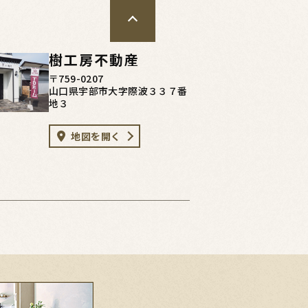
樹工房不動産
〒759-0207
山口県宇部市大字際波３３７番
地３
地図を開く