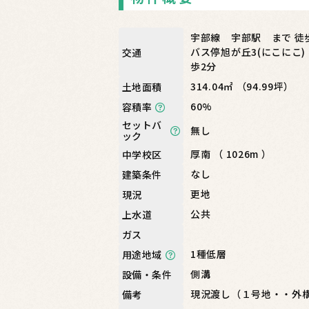
宇部線 宇部駅 まで 徒
バス停旭が丘3(にこにこ)
交通
歩2分
314.04㎡ （94.99坪）
土地面積
60%
容積率
セットバ
無し
ック
厚南 （ 1026m ）
中学校区
なし
建築条件
更地
現況
公共
上水道
ガス
1種低層
用途地域
側溝
設備・条件
現況渡し（１号地・・外
備考