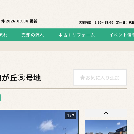
5
件
2026.08.08
更新
営業時間：8:30〜18:00
定休日：祝
流れ
売却の流れ
中古＋リフォーム
イベント情
旭が丘⑤号地
お気に入り追加
1
/7