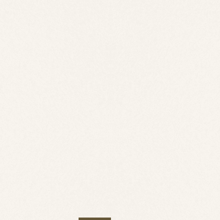
土地
東須恵旭が
宇部市大字東須恵旭が
丘①号地
900
円
万円
.05.24
更新日：
2026.05.24