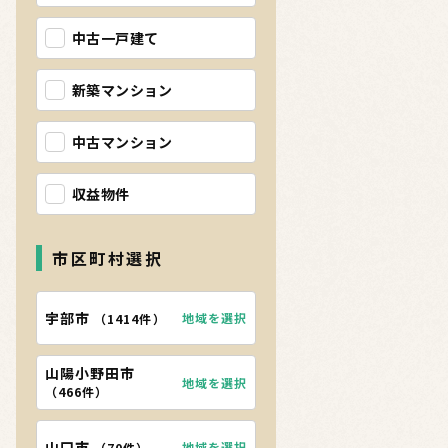
中古一戸建て
新築マンション
中古マンション
収益物件
市区町村選択
宇部市
地域を選択
（
1414件
）
山陽小野田市
地域を選択
（
466件
）
山口市
地域を選択
（
70件
）