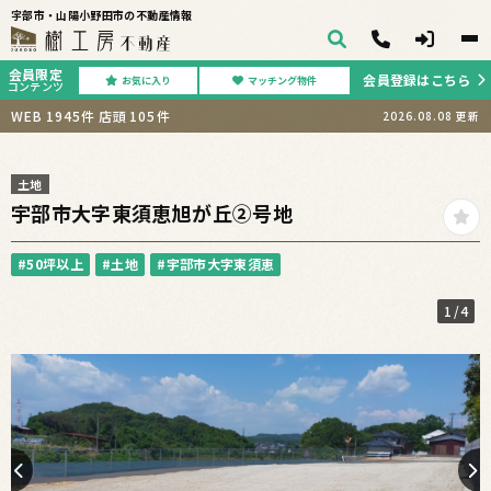
宇部市・山陽小野田市の不動産情報
会員限定
会員登録はこちら
お気に入り
マッチング物件
コンテンツ
WEB
1945
件
店頭
105
件
2026.08.08
更新
土地
宇部市大字東須恵旭が丘②号地
#50坪以上
#土地
#宇部市大字東須恵
1
/4