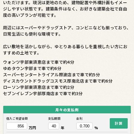
いただけます。現況は更地のため、建物配置や外構計画もイメー
ジしやすい状態です。建築条件はなく、お好きな建築会社で自由
度の高いプランが可能です。
周辺にはスーパーやドラッグストア、コンビニなども揃っており、
日常生活にも便利な環境です。
広い敷地を活かしながら、ゆとりある暮らしを重視したい方にお
すすめの土地です。
ウォンツ宇部東須恵店まで車で約4分
ゆめタウン宇部まで車で約6分
スーパーセンタートライアル際波店まで車で約5分
ディスカウントドラッグコスモス厚南北店まで車で約6分
ローソン宇部東須恵店まで車で約2分
セブンイレブン宇部厚南店まで車で約3分
月々の
支払例
借入ご希望金額
支払期間
金利
計算
万円
年
%