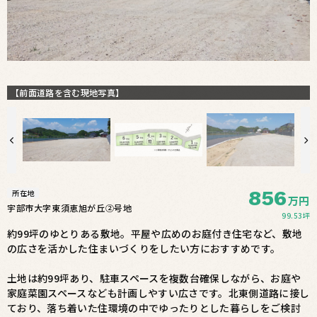
【前面道路を含む現地写真】
856
所在地
万円
宇部市大字東須恵旭が丘②号地
99.53坪
約99坪のゆとりある敷地。平屋や広めのお庭付き住宅など、敷地
の広さを活かした住まいづくりをしたい方におすすめです。
土地は約99坪あり、駐車スペースを複数台確保しながら、お庭や
家庭菜園スペースなども計画しやすい広さです。北東側道路に接し
ており、落ち着いた住環境の中でゆったりとした暮らしをご検討