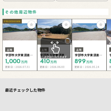
その他周辺物件
PRICEDOWN
土地
土地
土地
宇部市大字東須恵旭
宇部市大字東須恵
宇部市大字東須恵旭
スクロールできます
1,000
410
899
が丘⑥号地
が丘③号地
万円
万円
万円
更新日：
2026.07.31
更新日：
2026.06.03
更新日：
2026.05.24
最近チェックした物件