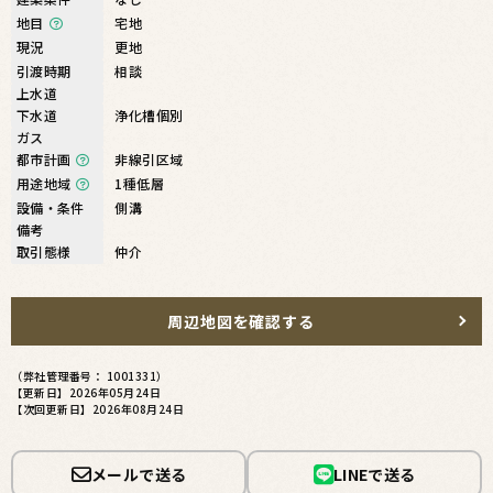
地目
宅地
現況
更地
引渡時期
相談
上水道
下水道
浄化槽個別
ガス
都市計画
非線引区域
用途地域
1種低層
設備・条件
側溝
備考
取引態様
仲介
周辺地図を確認する
（弊社管理番号： 1001331）
【更新日】2026年05月24日
【次回更新日】2026年08月24日
メールで送る
LINEで送る