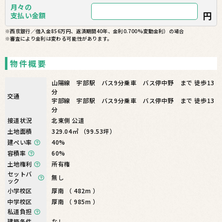
月々の
円
支払い金額
※西京銀行／借入金856万円、返済期間40年、金利0.700%変動金利）の場合
※審査により金利は変わる可能性があります。
物件概要
山陽線 宇部駅 バス9分乗車 バス停中野 まで 徒歩13
分
交通
宇部線 宇部駅 バス9分乗車 バス停中野 まで 徒歩13
分
接道状況
北東側 公道
土地面積
329.04㎡ （99.53坪）
建ぺい率
40%
容積率
60%
土地権利
所有権
セットバ
無し
ック
小学校区
厚南 （ 482m ）
中学校区
厚南 （ 985m ）
私道負担
建築条件
なし