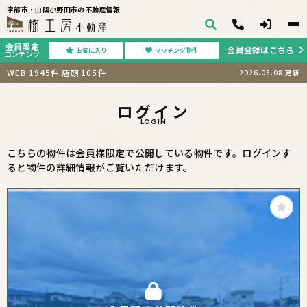
宇部市・山陽小野田市の不動産情報
会員限定
会員登録はこちら
お気に入り
マッチング物件
コンテンツ
WEB
1945
件
店頭
105
件
2026.08.08
更新
ログイン
LOGIN
こちらの物件は会員様限定で公開している物件です。ログインす
ると物件の詳細情報がご覧いただけます。