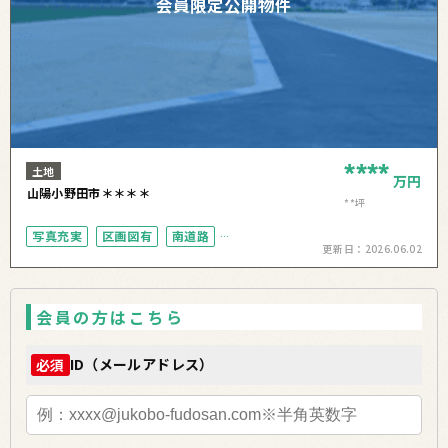
会員限定公開物件
****
土地
万円
山陽小野田市＊＊＊＊
**坪
写真充実
区画図有
南道路
更新日：
2026.06.02
50坪以上
会員の方はこちら
ID（メールアドレス）
必須