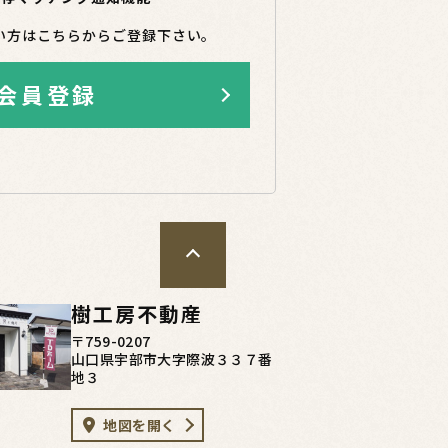
い方はこちらからご登録下さい。
会員登録
樹工房不動産
〒759-0207
山口県宇部市大字際波３３７番
地３
地図を開く