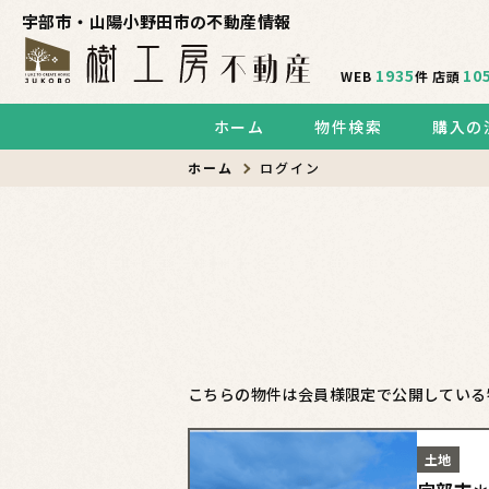
宇部市・山陽小野田市の不動産情報
1935
10
WEB
件
店頭
ホーム
物件検索
購入の
ホーム
ログイン
こちらの物件は会員様限定で公開している
土地