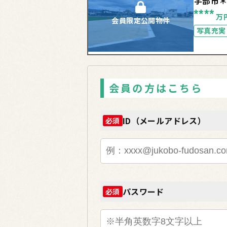
宇部市
****
万
会員限定公開物件
写真充実
会員の方はこちら
ID（メールアドレス）
必須
パスワード
必須