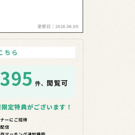
更新日：
2026.06.09
こちら
1395
閲覧可
件、
！
様限定特典がございます！
ミナーにご招待
で配信
保存マッチング通知機能