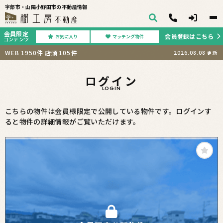
宇部市・山陽小野田市の不動産情報
会員限定
会員登録はこちら
お気に入り
マッチング物件
コンテンツ
WEB
1950
件
店頭
105
件
2026.08.08
更新
ログイン
LOGIN
こちらの物件は会員様限定で公開している物件です。ログインす
ると物件の詳細情報がご覧いただけます。