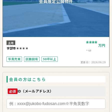
会員限定公開物件
****
土地
万円
宇部市＊＊＊＊
**坪
写真充実
区画図有
50坪以上
更新日：
2026.06.29
会員の方はこちら
ID（メールアドレス）
必須