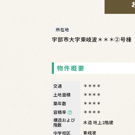
所在地
宇部市大字東岐波＊＊＊②号棟
物件概要
＊＊＊＊
交通
＊＊＊＊
土地面積
＊＊＊＊
築年数
＊＊＊＊
容積率
構造および
木造 地上2階建
階数
東岐波
中学校区