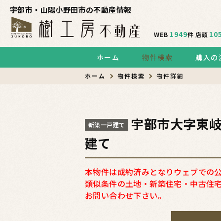
宇部市・山陽小野田市の不動産情報
1949
10
WEB
件
店頭
ホーム
物件検索
購入の
ホーム
物件検索
物件詳細
宇部市大字東岐
新築一戸建て
建て
本物件は成約済みとなりウェブでの
類似条件の土地・新築住宅・中古住
お問い合わせ下さい。