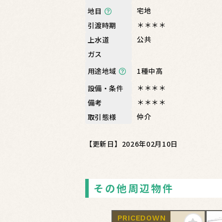
宅地
地目
＊＊＊＊
引渡時期
公共
上水道
ガス
1種中高
用途地域
＊＊＊＊
設備・条件
＊＊＊＊
備考
仲介
取引態様
【更新日】2026年02月10日
その他周辺物件
PRICEDOWN