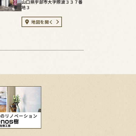
山口県宇部市大字際波３３７番
地３
地図を開く