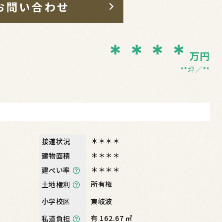
お問い合わせ
＊＊＊＊
万円
**坪
**
＊＊＊＊
接道状況
＊＊＊＊
建物面積
＊＊＊＊
建ぺい率
所有権
土地権利
東岐波
小学校区
有 162.67 ㎡
私道負担