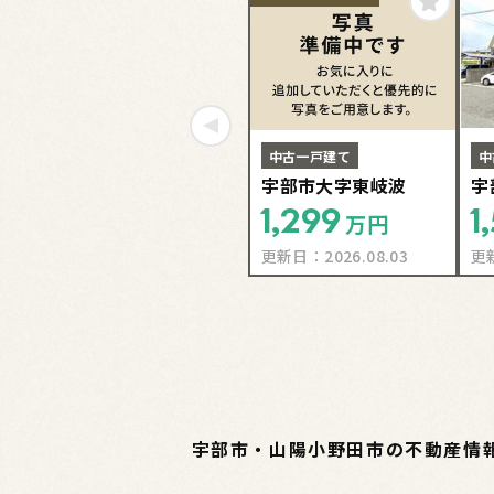
中古一戸建て
中
宇部市大字東岐波
宇
1,299
1
万円
更新日：
2026.08.03
更
宇部市・山陽小野田市の不動産情