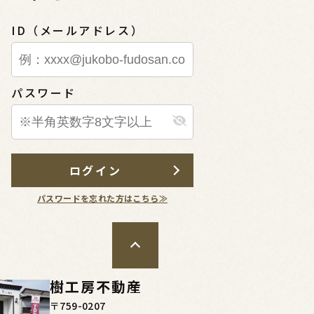
ID（メールアドレス）
公開物件
会員限定公開物件
パスワード
中古一戸建て
＊＊
宇部市＊＊＊＊
****
万円
.04.20
更新日：
2026.05.09
ログイン
パスワードを忘れた方はこちら≫
樹工房不動産
〒759-0207