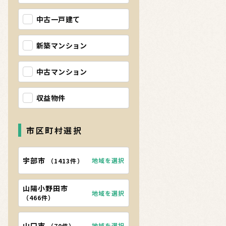
中古一戸建て
新築マンション
中古マンション
収益物件
市区町村選択
宇部市
地域を選択
（
1413件
）
山陽小野田市
地域を選択
（
466件
）
山口市
地域を選択
（
70件
）