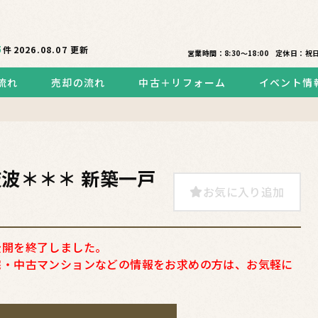
5
件
2026.08.07
更新
営業時間：8:30〜18:00
定休日：祝
流れ
売却の流れ
中古＋リフォーム
イベント情
波＊＊＊ 新築一戸
お気に入り追加
公開を終了しました。
宅・中古マンションなどの情報をお求めの方は、お気軽に