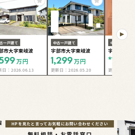
会員限定
古一戸建て
中古一戸建て
中古一戸建て
部市大字東岐波
宇部市大字東岐波
宇部市＊＊
,599
1,299
****
万円
万円
万円
新日：
2026.06.13
更新日：
2026.05.20
更新日：
2026
報
HPを見たと言ってお気軽にお問い合わせください
無料相談・お電話窓口