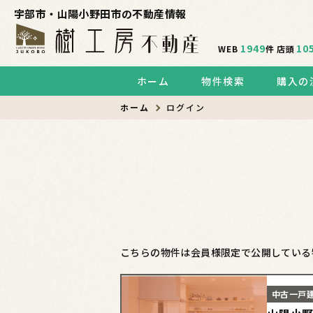
宇部市・山陽小野田市の不動産情報
1949
10
WEB
件
店頭
ホーム
物件検索
購入の
ホーム
ログイン
こちらの物件は会員様限定で公開している
中古一戸