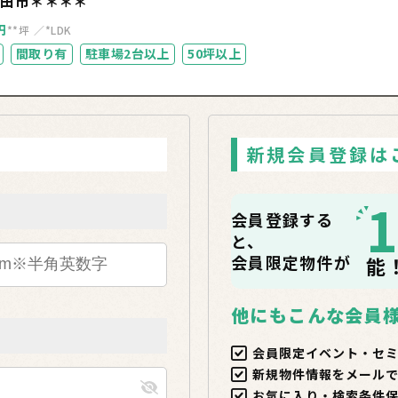
野田市＊＊＊＊
円
**坪
*LDK
間取り有
駐車場2台以上
50坪以上
新規会員登録は
会員登録する
と、
会員限定物件が
能
他にもこんな会員
会員限定イベント・セ
新規物件情報をメール
お気に入り・検索条件