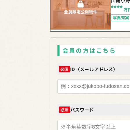
山陽小
****
万
会員限定公開物件
写真充実
会員の方はこちら
ID（メールアドレス）
必須
パスワード
必須