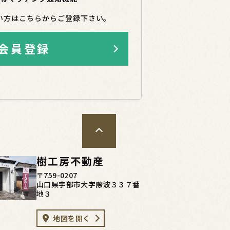
い方はこちらからご登録下さい。
会員登録
樹工房不動産
〒759-0207
山口県宇部市大字際波３３７番
地３
地図を開く