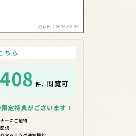
更新日：
2026.02.09
こちら
1408
閲覧可
件、
！
様限定特典がございます！
ミナーにご招待
で配信
保存マッチング通知機能