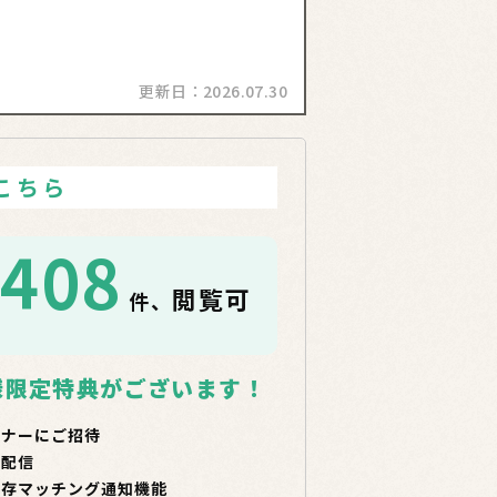
更新日：
2026.07.30
こちら
1408
閲覧可
件、
！
様限定特典がございます！
ミナーにご招待
で配信
保存マッチング通知機能