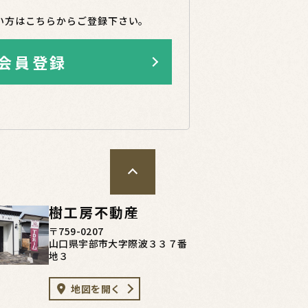
い方はこちらからご登録下さい。
会員登録
樹工房不動産
〒759-0207
山口県宇部市大字際波３３７番
地３
地図を開く