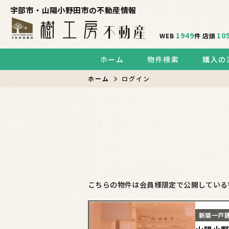
宇部市・山陽小野田市の不動産情報
1949
10
WEB
件
店頭
ホーム
物件検索
購入の
ホーム
ログイン
こちらの物件は会員様限定で公開している
新築一戸