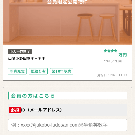
会員限定公開物件
****
中古一戸建て
万円
山陽小野田市＊＊＊＊
**坪
*LDK
写真充実
間取り有
築10年以内
更新日：
2025.11.13
駐車場2台以上
オール電化
会員の方はこちら
ID（メールアドレス）
必須