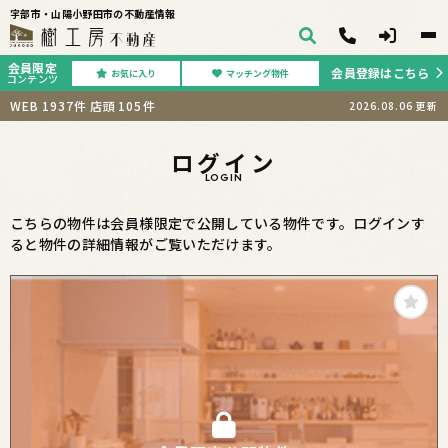
宇部市・山陽小野田市の不動産情報
会員限定
会員登録はこちら
お気に入り
マッチング物件
コンテンツ
WEB
1937
件
店頭
105
件
2026.08.06
更新
ログイン
LOGIN
こちらの物件は会員様限定で公開している物件です。ログインす
ると物件の詳細情報がご覧いただけます。