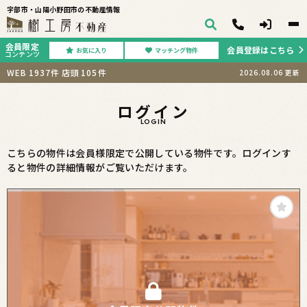
宇部市・山陽小野田市の不動産情報
会員限定
会員登録はこちら
お気に入り
マッチング物件
コンテンツ
WEB
1937
件
店頭
105
件
2026.08.06
更新
ログイン
LOGIN
こちらの物件は会員様限定で公開している物件です。ログインす
ると物件の詳細情報がご覧いただけます。