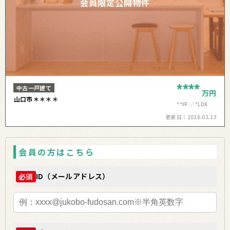
会員限定公開物件
****
中古一戸建て
万円
山口市＊＊＊＊
**坪
*LDK
更新日：
2026.02.13
会員の方はこちら
ID（メールアドレス）
必須