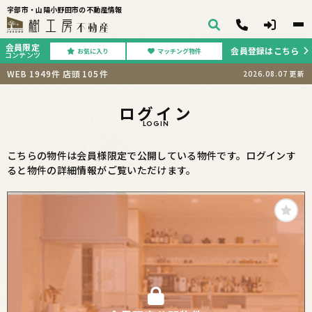
宇部市・山陽小野田市の不動産情報
会員限定
会員登録はこちら
お気に入り
マッチング物件
コンテンツ
WEB
1949
件
店頭
105
件
2026.08.07
更新
ログイン
LOGIN
こちらの物件は会員様限定で公開している物件です。ログインす
ると物件の詳細情報がご覧いただけます。