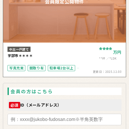
会員限定公開物件
****
中古一戸建て
万円
宇部市＊＊＊＊
**坪
*LDK
写真充実
間取り有
駐車場2台以上
更新日：
2025.12.03
ペット可
会員の方はこちら
ID（メールアドレス）
必須