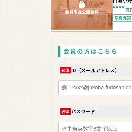
山陽小
****
万
会員限定公開物件
写真充実
会員の方はこちら
ID（メールアドレス）
必須
パスワード
必須