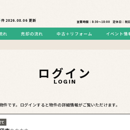
5
件
2026.08.06
更新
営業時間：8:30〜18:00
定休日：祝
流れ
売却の流れ
中古＋リフォーム
イベント情
ログイン
LOGIN
物件です。ログインすると物件の詳細情報がご覧いただけます。
建て