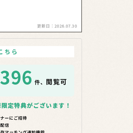
更新日：
2026.07.30
こちら
1396
閲覧可
件、
！
様限定特典がございます！
ミナーにご招待
で配信
保存マッチング通知機能