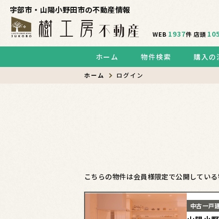
宇部市・山陽小野田市の不動産情報
1937
10
WEB
件
店頭
ホーム
物件検索
購入の
ホーム
ログイン
こちらの物件は会員様限定で公開している
中古一戸