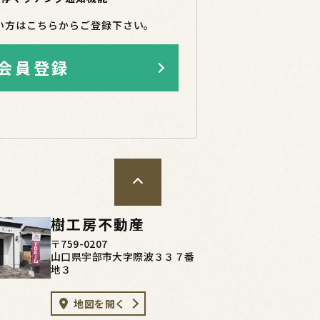
い方はこちらからご登録下さい。
会員登録
樹工房不動産
〒759-0207
山口県宇部市大字際波３３７番
地３
地図を開く