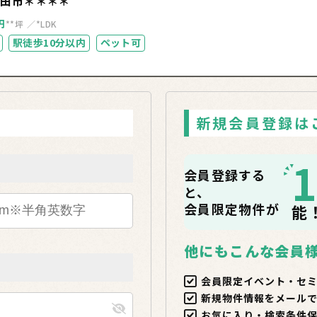
野田市＊＊＊＊
円
**坪
*LDK
駅徒歩10分以内
ペット可
新規会員登録は
会員登録する
と、
会員限定物件が
能
他にもこんな会員
会員限定イベント・セ
新規物件情報をメール
お気に入り・検索条件