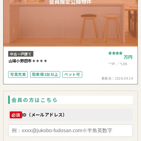
会員限定公開物件
****
中古一戸建て
万円
山陽小野田市＊＊＊＊
**坪
*LDK
写真充実
駐車場2台以上
ペット可
更新日：
2026.04.14
会員の方はこちら
ID（メールアドレス）
必須