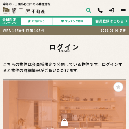
宇部市・山陽小野田市の不動産情報
会員限定
会員登録はこちら
お気に入り
マッチング物件
コンテンツ
WEB
1950
件
店頭
105
件
2026.08.08
更新
ログイン
LOGIN
こちらの物件は会員様限定で公開している物件です。ログインす
ると物件の詳細情報がご覧いただけます。