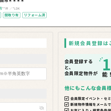
野田市＊＊＊＊
円
**坪
*LDK
間取り有
リフォーム済
新規会員登録は
会員登録する
と、
会員限定物件が
能
他にもこんな会員
会員限定イベント・セ
新規物件情報をメール
お気に入り・検索条件