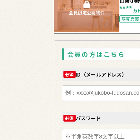
山陽小
****
万
会員限定公開物件
写真充実
会員の方はこちら
ID（メールアドレス）
必須
パスワード
必須