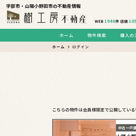
宇部市・山陽小野田市の不動産情報
1946
10
WEB
件
店頭
ホーム
物件検索
購入の
ホーム
ログイン
こちらの物件は会員様限定で公開している
中古一戸