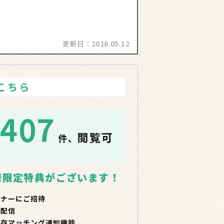
更新日：
2026.05.12
こちら
1407
閲覧可
件、
！
様限定特典がございます！
ミナーにご招待
で配信
保存マッチング通知機能