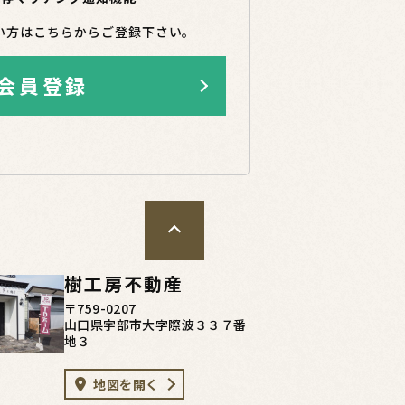
い方はこちらからご登録下さい。
会員登録
樹工房不動産
〒759-0207
山口県宇部市大字際波３３７番
地３
地図を開く