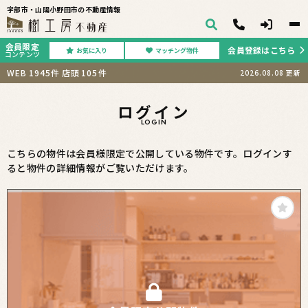
宇部市・山陽小野田市の不動産情報
会員限定
会員登録はこちら
お気に入り
マッチング物件
コンテンツ
WEB
1945
件
店頭
105
件
2026.08.08
更新
ログイン
LOGIN
こちらの物件は会員様限定で公開している物件です。ログインす
ると物件の詳細情報がご覧いただけます。