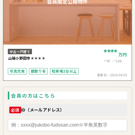
会員限定公開物件
****
中古一戸建て
万円
山陽小野田市＊＊＊＊
**坪
*LDK
写真充実
間取り有
駐車場2台以上
更新日：
2026.06.05
会員の方はこちら
ID（メールアドレス）
必須