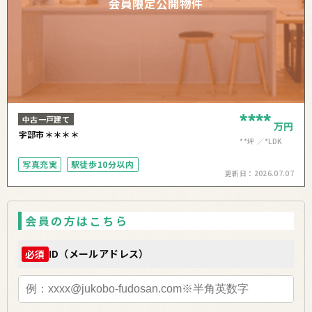
会員限定公開物件
****
中古一戸建て
万円
宇部市＊＊＊＊
**坪
*LDK
写真充実
駅徒歩10分以内
更新日：
2026.07.07
会員の方はこちら
ID（メールアドレス）
必須