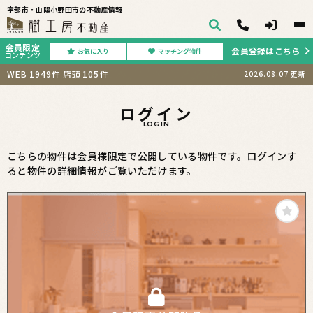
宇部市・山陽小野田市の不動産情報
会員限定
会員登録はこちら
お気に入り
マッチング物件
コンテンツ
WEB
1949
件
店頭
105
件
2026.08.07
更新
ログイン
LOGIN
こちらの物件は会員様限定で公開している物件です。ログインす
ると物件の詳細情報がご覧いただけます。