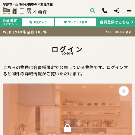
宇部市・山陽小野田市の不動産情報
会員限定
会員登録はこちら
お気に入り
マッチング物件
コンテンツ
WEB
1949
件
店頭
105
件
2026.08.07
更新
ログイン
LOGIN
こちらの物件は会員様限定で公開している物件です。ログインす
ると物件の詳細情報がご覧いただけます。