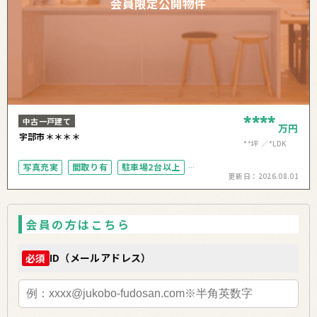
会員限定公開物件
****
中古一戸建て
万円
宇部市＊＊＊＊
**坪
*LDK
写真充実
間取り有
駐車場2台以上
更新日：
2026.08.01
50坪以上
会員の方はこちら
ID（メールアドレス）
必須