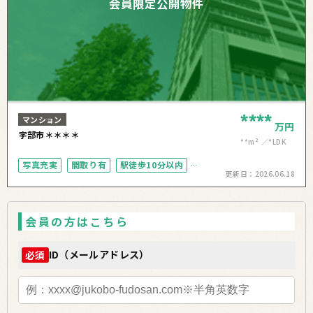
会員限定公開物件
****
マンション
万円
宇部市＊＊＊＊
**m²
*LDK
写真充実
間取り有
駅徒歩10分以内
更新日：
2026.06.18
高層階
南面バルコニー
角部屋
会員の方はこちら
ID（メールアドレス）
必須