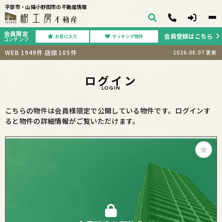
宇部市・山陽小野田市の不動産情報
会員限定
会員登録はこちら
お気に入り
マッチング物件
コンテンツ
WEB
1949
件
店頭
105
件
2026.08.07
更新
ログイン
LOGIN
こちらの物件は会員様限定で公開している物件です。ログインす
ると物件の詳細情報がご覧いただけます。