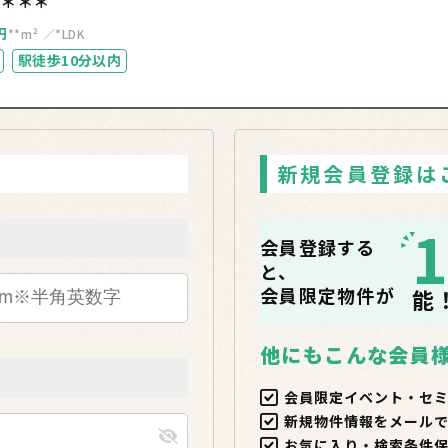
＊＊＊＊
円
**m²
*LDK
駅徒歩10分以内
新規会員登録は
会員登録する
と、
会員限定物件が
能
他にもこんな会員
会員限定イベント・セ
新規物件情報をメール
お気に入り・検索条件