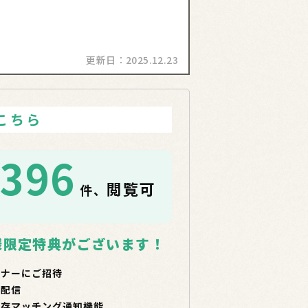
更新日：
2025.12.23
こちら
1396
閲覧可
件、
！
様限定特典がございます！
ミナーにご招待
で配信
保存マッチング通知機能