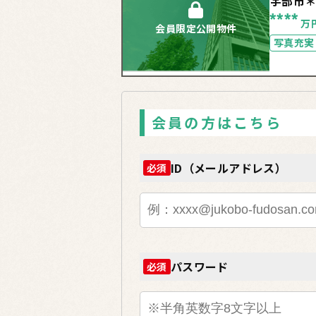
宇部市
****
万
会員限定公開物件
写真充実
会員の方はこちら
ID（メールアドレス）
必須
パスワード
必須