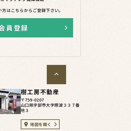
い方はこちらからご登録下さい。
会員登録
樹工房不動産
〒759-0207
山口県宇部市大字際波３３７番
地３
地図を開く