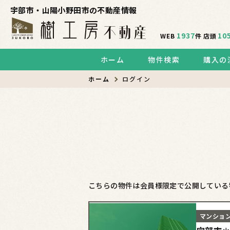
宇部市・山陽小野田市の不動産情報
1937
10
WEB
件
店頭
ホーム
物件検索
購入の
ホーム
ログイン
こちらの物件は会員様限定で公開している
マンショ