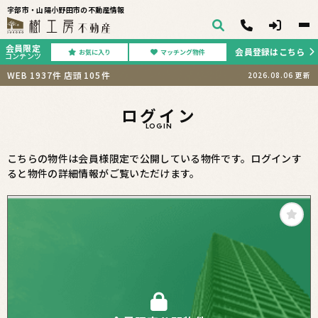
宇部市・山陽小野田市の不動産情報
会員限定
会員登録はこちら
お気に入り
マッチング物件
コンテンツ
WEB
1937
件
店頭
105
件
2026.08.06
更新
ログイン
LOGIN
こちらの物件は会員様限定で公開している物件です。ログインす
ると物件の詳細情報がご覧いただけます。