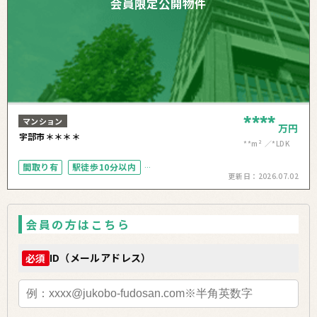
会員限定公開物件
****
マンション
万円
宇部市＊＊＊＊
**m²
*LDK
間取り有
駅徒歩10分以内
更新日：
2026.07.02
南面バルコニー
角部屋
会員の方はこちら
ID（メールアドレス）
必須