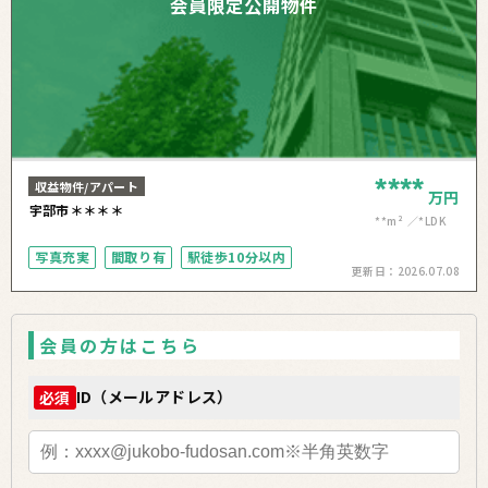
会員限定公開物件
****
収益物件/アパート
万円
宇部市＊＊＊＊
**m²
*LDK
写真充実
間取り有
駅徒歩10分以内
更新日：
2026.07.08
会員の方はこちら
ID（メールアドレス）
必須