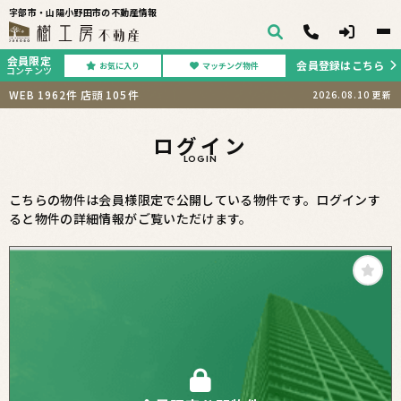
宇部市・山陽小野田市の不動産情報
会員限定
会員登録はこちら
お気に入り
マッチング物件
コンテンツ
WEB
1962
件
店頭
105
件
2026.08.10
更新
ログイン
LOGIN
こちらの物件は会員様限定で公開している物件です。ログインす
ると物件の詳細情報がご覧いただけます。