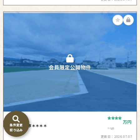
会員限定公開物件
****
土地
万円
条件変更
山陽小野田市＊＊＊＊
**坪
絞り込み
更新日：
2026.07.07