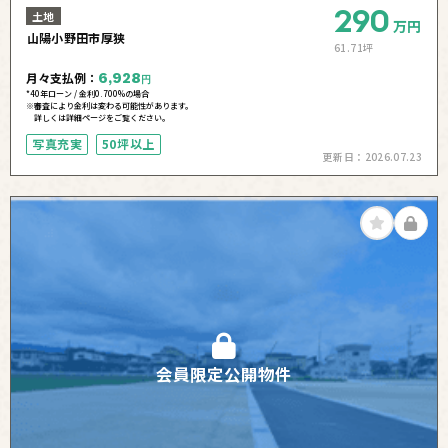
290
土地
万円
山陽小野田市厚狭
61.71坪
月々支払例：
6,928
円
*40年ローン / 金利0.700%の場合
※審査により金利は変わる可能性があります。
詳しくは詳細ページをご覧ください。
写真充実
50坪以上
更新日：
2026.07.23
会員限定公開物件