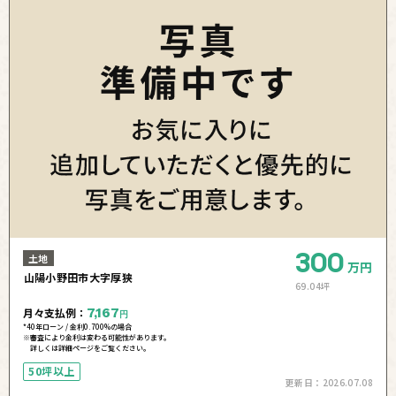
300
土地
万円
山陽小野田市大字厚狭
69.04坪
月々支払例：
7,167
円
*40年ローン / 金利0.700%の場合
※審査により金利は変わる可能性があります。
詳しくは詳細ページをご覧ください。
50坪以上
更新日：
2026.07.08