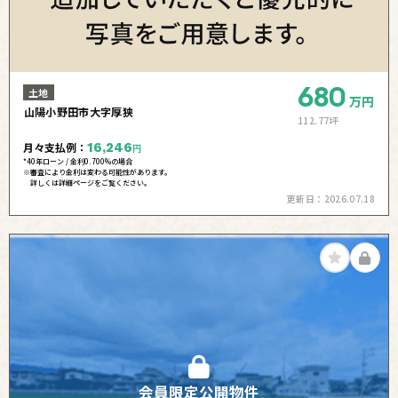
680
土地
万円
山陽小野田市大字厚狭
112.77坪
月々支払例：
16,246
円
*40年ローン / 金利0.700%の場合
※審査により金利は変わる可能性があります。
詳しくは詳細ページをご覧ください。
更新日：
2026.07.18
会員限定公開物件