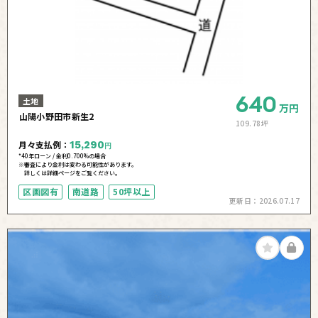
640
土地
万円
山陽小野田市新生2
109.78坪
月々支払例：
15,290
円
*40年ローン / 金利0.700%の場合
※審査により金利は変わる可能性があります。
詳しくは詳細ページをご覧ください。
区画図有
南道路
50坪以上
更新日：
2026.07.17