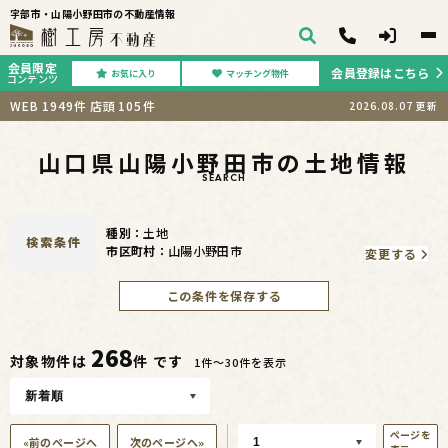
宇部市・山陽小野田市の不動産情報
会員限定
会員登録はこちら
お気に入り
マッチング物件
コンテンツ
WEB
1949
件
店頭
105
件
2026.08.07
更新
山口県山陽小野田市の土地情報
SEARCH
種別：
土地
検索条件
市区町村：
山陽小野田市
変更する
この条件を保存する
268
対象物件は
件 です
1件〜30件を表示
ページを
«前のページへ
次のページへ»