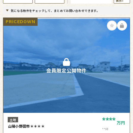
表示»
気になる物件をチェックして、まとめてお問い合わせできます。
PRICEDOWN
会員限定公開物件
****
土地
万円
山陽小野田市＊＊＊＊
**坪