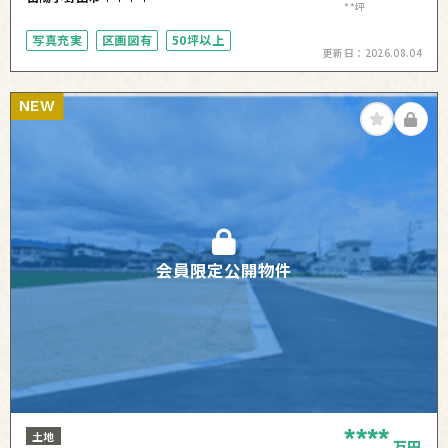
**坪
写真充実
区画図有
50坪以上
更新日：
2026.08.04
NEW
会員限定公開物件
****
土地
万円